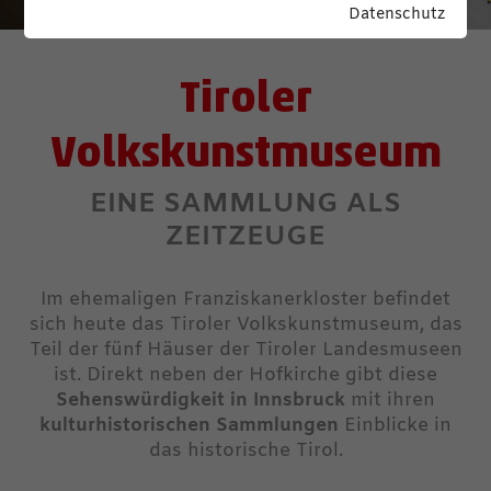
Datenschutz
Tiroler
Volkskunstmuseum
EINE SAMMLUNG ALS
ZEITZEUGE
Im ehemaligen Franziskanerkloster befindet
sich heute das Tiroler Volkskunstmuseum, das
Teil der fünf Häuser der Tiroler Landesmuseen
ist. Direkt neben der Hofkirche gibt diese
Sehenswürdigkeit in Innsbruck
mit ihren
kulturhistorischen Sammlungen
Einblicke in
das historische Tirol.