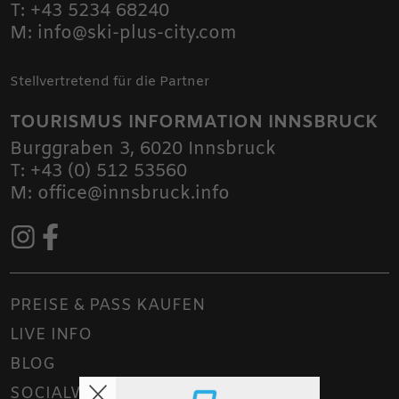
T:
+43 5234 68240
M:
info@ski-plus-city.com
Stellvertretend für die Partner
TOURISMUS INFORMATION INNSBRUCK
Burggraben 3
,
6020
Innsbruck
T:
+43 (0) 512 53560
M:
office@innsbruck.info
PREISE & PASS KAUFEN
LIVE INFO
BLOG
SOCIALWALL