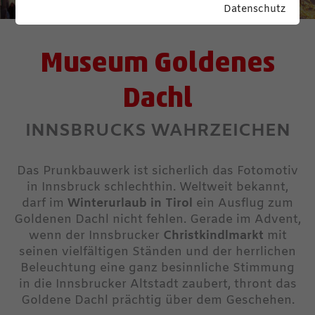
Datenschutz
Museum Goldenes
Dachl
INNSBRUCKS WAHRZEICHEN
Das Prunkbauwerk ist sicherlich das Fotomotiv
in Innsbruck schlechthin. Weltweit bekannt,
darf im
Winterurlaub in Tirol
ein Ausflug zum
Goldenen Dachl nicht fehlen. Gerade im Advent,
wenn der Innsbrucker
Christkindlmarkt
mit
seinen vielfältigen Ständen und der herrlichen
Beleuchtung eine ganz besinnliche Stimmung
in die Innsbrucker Altstadt zaubert, thront das
Goldene Dachl prächtig über dem Geschehen.