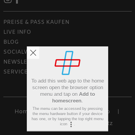
PREISE & PASS KAUFEN
LIVE INFO
BLOG
SOCIALWALL
NEWSLETTER
SERVICE
To add this web app to the home
screen open the browser option
menu and tap on
Add to
homescreen
.
The menu can be accessed by pressing
Home
Kontakt
Sitemap
|
|
|
the menu hardware button if your device
has one, or by tapping the top right menu
Impressum
Datenschutz
|
icon
.