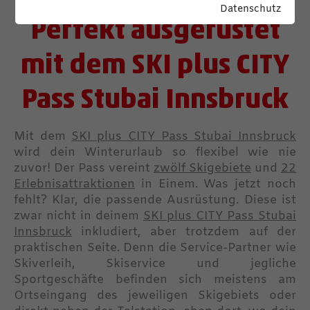
Datenschutz
Perfekt ausgerüstet
mit dem SKI plus CITY
Pass Stubai Innsbruck
Mit dem
SKI plus CITY Pass Stubai Innsbruck
wird dein Winterurlaub so flexibel wie nie
zuvor! Der Pass vereint
zwölf Skigebiete
und
22
Erlebnisattraktionen
in Einem. Was jetzt noch
fehlt? Klar, die passende Ausrüstung. Diese ist
zwar nicht in deinem
SKI plus CITY Pass Stubai
Innsbruck
inkludiert, aber trotzdem auf der
praktischen Seite. Denn die Service-Partner wie
Skiverleih, Skiservice und jegliche
Sportgeschäfte befinden sich meistens am
Ortseingang des jeweiligen Skigebiets oder