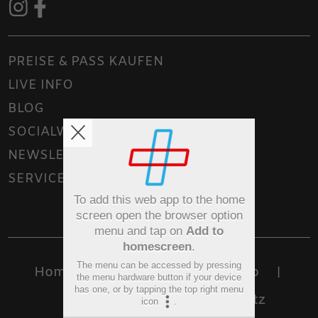
PREISE & PASS KAUFEN
LIVE INFO
BLOG
SOCIALWALL
NEWSLETTER
SERVICE
To add this web app to the home
screen open the browser option
menu and tap on
Add to
homescreen
.
The menu can be accessed by pressing
Home
Kontakt
Sitemap
|
|
|
the menu hardware button if your device
has one, or by tapping the top right menu
Impressum
Datenschutz
|
icon
.