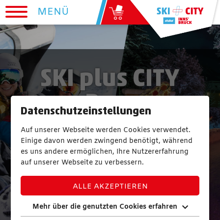
MENÜ
SKI plus CITY
Pass
Datenschutzeinstellungen
Auf unserer Webseite werden Cookies verwendet.
1 PASS | 12 SKIING RESORTS | 265
Einige davon werden zwingend benötigt, während
KM OF PISTES AND SKI ROUTES
es uns andere ermöglichen, Ihre Nutzererfahrung
auf unserer Webseite zu verbessern.
23 SIGHTS | TRANSPORTATION | 1
INDOOR POOL
ALLE AKZEPTIEREN
Mehr über die genutzten Cookies erfahren