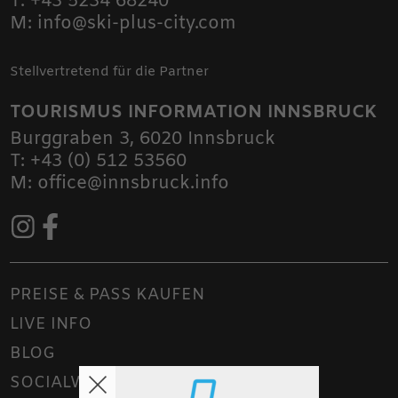
T:
+43 5234 68240
M:
info@ski-plus-city.com
Stellvertretend für die Partner
TOURISMUS INFORMATION INNSBRUCK
Burggraben 3
,
6020
Innsbruck
T:
+43 (0) 512 53560
M:
office@innsbruck.info
PREISE & PASS KAUFEN
LIVE INFO
BLOG
SOCIALWALL