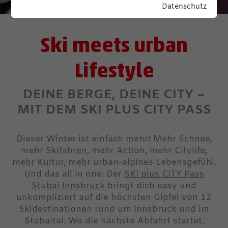
Datenschutz
Ski meets urban
Lifestyle
DEINE BERGE, DEINE CITY –
MIT DEM SKI PLUS CITY PASS
Dieser Winter ist einfach mehr! Mehr Schnee,
mehr
Skifahren
, mehr Action, mehr
Citylife
,
mehr Kultur, mehr urban-alpines Lebensgefühl.
Und das all in one: Der
SKI plus CITY Pass
Stubai Innsbruck
bringt dich easy und
unkompliziert auf die höchsten Gipfel von 12
Skidestinationen rund um Innsbruck und im
Stubaital. Wo die nächste Abfahrt startet,