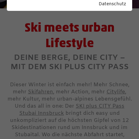
Datenschutz
Ski meets urban
Lifestyle
DEINE BERGE, DEINE CITY –
MIT DEM SKI PLUS CITY PASS
Dieser Winter ist einfach mehr! Mehr Schnee,
mehr
Skifahren
, mehr Action, mehr
Citylife
,
mehr Kultur, mehr urban-alpines Lebensgefühl.
Und das all in one: Der
SKI plus CITY Pass
Stubai Innsbruck
bringt dich easy und
unkompliziert auf die höchsten Gipfel von 12
Skidestinationen rund um Innsbruck und im
Stubaital. Wo die nächste Abfahrt startet,