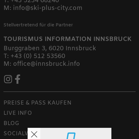
T:
+43 5234 68240
M:
info@ski-plus-city.com
Stellvertretend für die Partner
TOURISMUS INFORMATION INNSBRUCK
Burggraben 3
,
6020
Innsbruck
T:
+43 (0) 512 53560
M:
office@innsbruck.info
PREISE & PASS KAUFEN
LIVE INFO
BLOG
SOCIALWALL