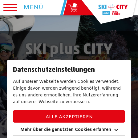
MENÜ
SKI plus CITY
Pass
Datenschutzeinstellungen
Auf unserer Webseite werden Cookies verwendet.
1 PASS | 12 SKIING RESORTS | 265
Einige davon werden zwingend benötigt, während
KM OF PISTES AND SKI ROUTES
es uns andere ermöglichen, Ihre Nutzererfahrung
auf unserer Webseite zu verbessern.
23 SIGHTS | TRANSPORTATION | 1
INDOOR POOL
ALLE AKZEPTIEREN
Mehr über die genutzten Cookies erfahren