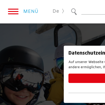
De
MENÜ
Datenschutzein
Auf unserer Webseite
SK
andere ermöglichen, I
1 PASS