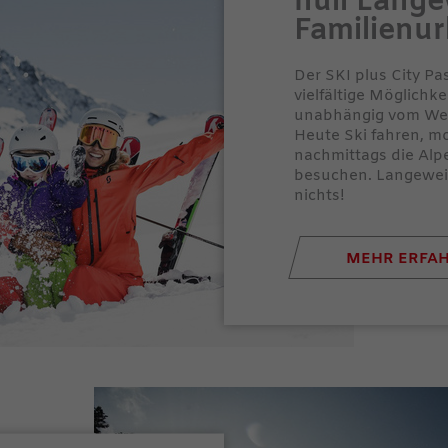
null Lange
Familienur
Der SKI plus City Pa
vielfältige Möglichk
unabhängig vom Wett
Heute Ski fahren, m
nachmittags die Alp
besuchen. Langeweil
nichts!
MEHR ERFA