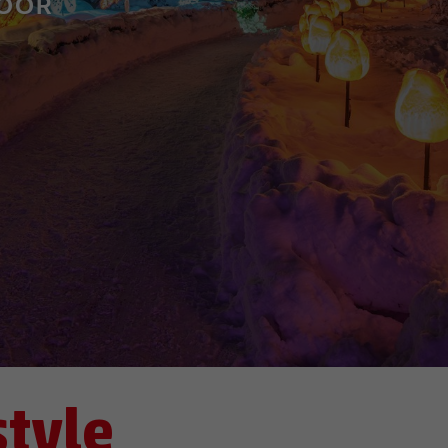
DOOR
style