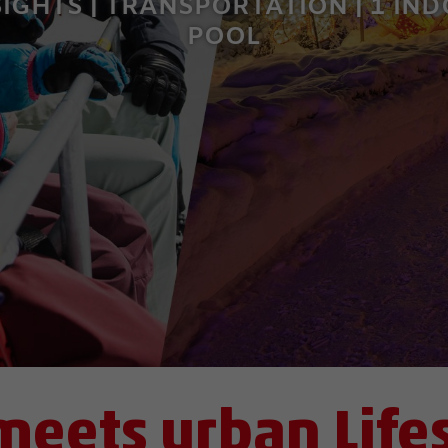
SIGHTS | TRANSPORTATION | 1 IN
POOL
meets urban Life